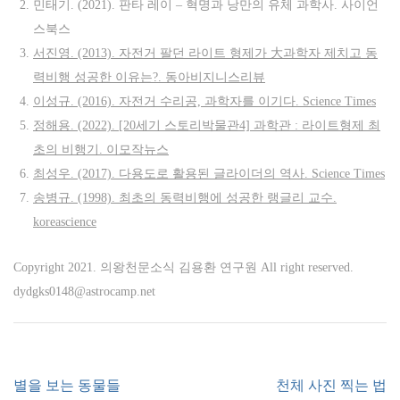
민태기. (2021). 판타 레이 – 혁명과 낭만의 유체 과학사. 사이언
스북스
서진영. (2013). 자전거 팔던 라이트 형제가 大과학자 제치고 동
력비행 성공한 이유는?. 동아비지니스리뷰
이성규. (2016). 자전거 수리공, 과학자를 이기다. Science Times
정해용. (2022). [20세기 스토리박물관4] 과학관 : 라이트형제 최
초의 비행기. 이모작뉴스
최성우. (2017). 다용도로 활용된 글라이더의 역사. Science Times
송병규. (1998). 최초의 동력비행에 성공한 랭글리 교수.
koreascience
Copyright 2021. 의왕천문소식 김용환 연구원 All right reserved.
dydgks0148@astrocamp.net
글
별을 보는 동물들
천체 사진 찍는 법