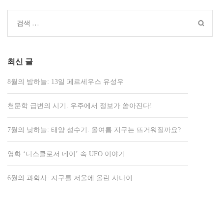
내
비
검
게
색:
이
션
최신 글
8월의 밤하늘: 13일 페르세우스 유성우
천문학 급변의 시기. 우주에서 정보가 쏟아진다!
7월의 낮하늘: 태양 성수기. 올여름 지구는 뜨거워질까요?
영화 ‘디스클로저 데이’ 속 UFO 이야기
6월의 과학사: 지구를 저울에 올린 사나이