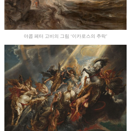
야콥 페터 고비의 그림 ‘이카로스의 추락’