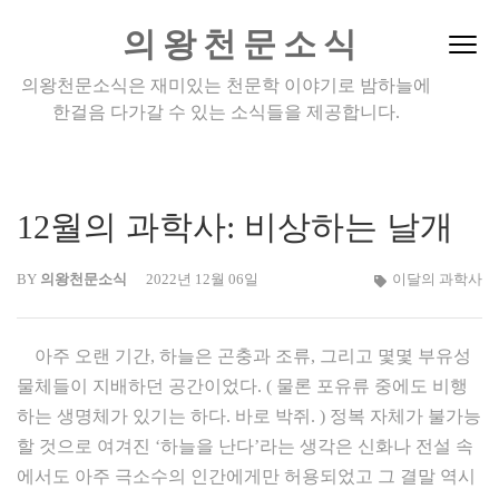
Skip
의왕천문소식
to
content
의왕천문소식은 재미있는 천문학 이야기로 밤하늘에
(Press
한걸음 다가갈 수 있는 소식들을 제공합니다.
Enter)
12월의 과학사: 비상하는 날개
BY
의왕천문소식
2022년 12월 06일
이달의 과학사
아주 오랜 기간, 하늘은 곤충과 조류, 그리고 몇몇 부유성
물체들이 지배하던 공간이었다. ( 물론 포유류 중에도 비행
하는 생명체가 있기는 하다. 바로 박쥐. ) 정복 자체가 불가능
할 것으로 여겨진 ‘하늘을 난다’라는 생각은 신화나 전설 속
에서도 아주 극소수의 인간에게만 허용되었고 그 결말 역시