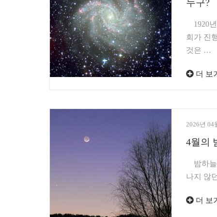
누구?
1920년
회가 진
것은 …
더 보
2026년 04
4월의 
밤하늘의
나지 않던
더 보