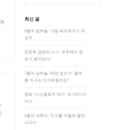
색:
최신 글
 늦
…
8월의 밤하늘: 13일 페르세우스 유
성우
천문학 급변의 시기. 우주에서 정
보가 쏟아진다!
7월의 낮하늘: 태양 성수기. 올여
름 지구는 뜨거워질까요?
영화 ‘디스클로저 데이’ 속 UFO 이
야기
고
으
6월의 과학사: 지구를 저울에 올린
사나이