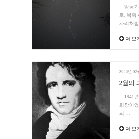
밤공기가
로, 북쪽
자리처럼
더 보
2026년 02
2월의 
1841년
회장이었
의 …
더 보