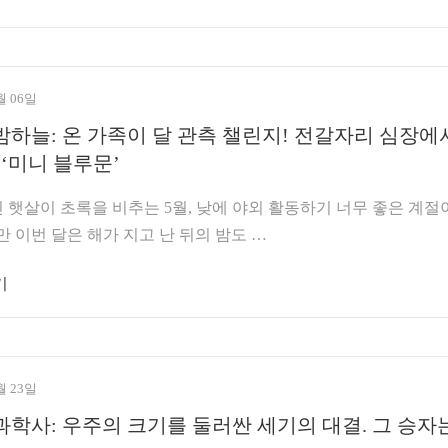
월 06일
밤하늘: 온 가족이 달 관측 챌린지! 전갈자리 심장에
‘미니 블루문’
햇살이 초록을 비추는 5월, 낮에 야외 활동하기 너무 좋은 계절
만 이번 달은 해가 지고 난 뒤의 밤도 …
기
월 23일
과학사: 우주의 크기를 둘러싼 세기의 대결. 그 승자