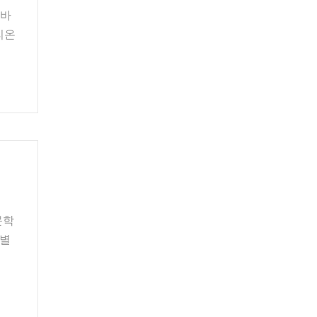
 바
리온
문학
 별