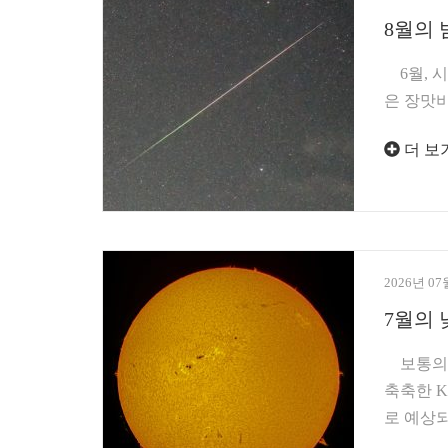
8월의 
6월, 시
은 장맛비
더 보
2026년 07
7월의 
보통의 
축축한 K
로 예상