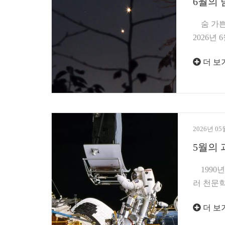
6월의 
숨 가쁜 
2026년
더 보
2026년 05
5월의 
1990년
러 천문학
더 보