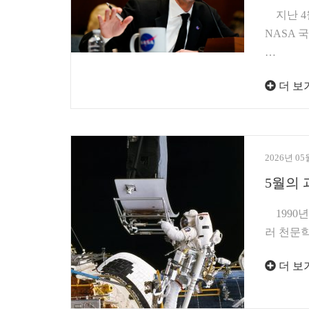
지난 4월
NASA
…
더 보
2026년 05
5월의 
1990년
러 천문학
더 보