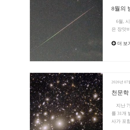
8월의 
6월, 시
은 장맛비
더 보
2026년 07
천문학
지난 7월
를 31개
사가 포