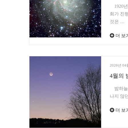
1920년
회가 진
것은 …
더 보
2026년 04
4월의 
밤하늘의
나지 않던
더 보