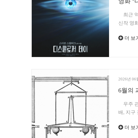
영화 ‘
최근 역
신작 영화
더 보
2026년 06
6월의 
우주 관련
배, 지구
더 보