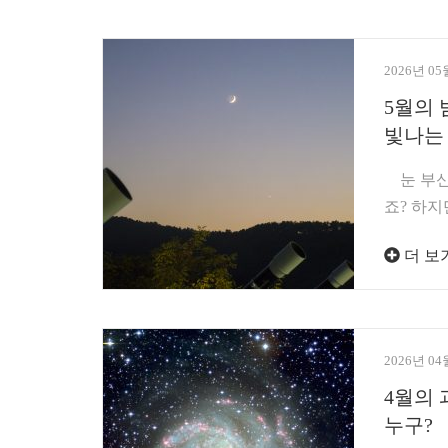
2026년 05
5월의 
빛나는 
눈 부신 
죠? 하지
더 보
2026년 04
4월의 
누구?