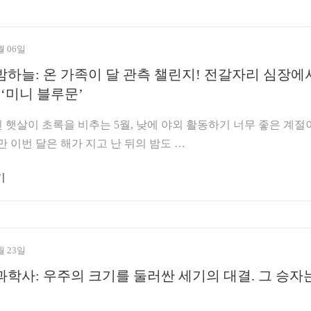
월 06일
밤하늘: 온 가족이 달 관측 챌린지! 전갈자리 심장에
‘미니 블루문’
햇살이 초록을 비추는 5월, 낮에 야외 활동하기 너무 좋은 계절
만 이번 달은 해가 지고 난 뒤의 밤도 …
기
월 23일
과학사: 우주의 크기를 둘러싼 세기의 대결. 그 승자