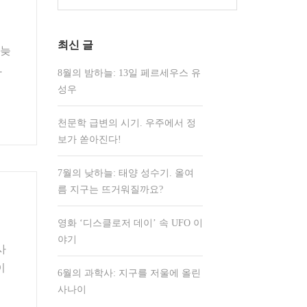
색:
최신 글
 늦
…
8월의 밤하늘: 13일 페르세우스 유
성우
천문학 급변의 시기. 우주에서 정
보가 쏟아진다!
7월의 낮하늘: 태양 성수기. 올여
름 지구는 뜨거워질까요?
영화 ‘디스클로저 데이’ 속 UFO 이
야기
사
이
6월의 과학사: 지구를 저울에 올린
사나이