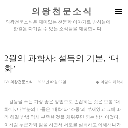
Skip
의왕천문소식
to
content
의왕천문소식은 재미있는 천문학 이야기로 밤하늘에
(Press
한걸음 다가갈 수 있는 소식들을 제공합니다.
Enter)
2월의 과학사: 설득의 기본, ‘대
화’
BY
의왕천문소식
2023년 02월 07일
이달의 과학사
갈등을 푸는 가장 좋은 방법으로 손꼽히는 것은 보통 ‘대
화’다. 대부분의 다툼은 ‘대화’와 ‘소통’의 부재였고 그에 따
라 해결 방법 역시 부족한 것을 채워주면 되는 방식이었다.
이처럼 누군가와 말을 하면서 서로를 설득하고 이해해나가