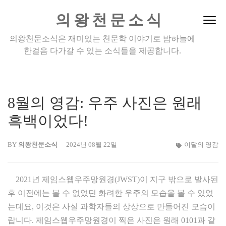
Skip
의왕천문소식
to
content
의왕천문소식은 재미있는 천문학 이야기로 밤하늘에
(Press
한걸음 다가갈 수 있는 소식들을 제공합니다.
Enter)
8월의 영감: 우주 사진은 원래
흑백이었다!
BY
의왕천문소식
2024년 08월 22일
이달의 영감
2021년 제임스웹우주망원경(JWST)이 지구 밖으로 발사된
후 이전에는 볼 수 없었던 화려한 우주의 모습을 볼 수 있었
는데요, 이것은 사실 과학자들의 상상으로 만들어진 모습이
랍니다. 제임스웹우주망원경이 찍은 사진은 원래 0101과 같