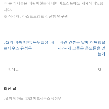
※ 본 게시물은 어린이천문대 네이버포스트에도 게재되어있습
니다.
※ 작성자 : 아스트로캠프 김선형 연구원
글
8월의 여름 밤학: 북두칠성, 페
과연 인류는 달에 착륙했을
내
르세우스 유성우
까? – 왜 그들은 음모론을 믿
비
는가
게
이
검
션
색:
최신 글
8월의 밤하늘: 13일 페르세우스 유성우