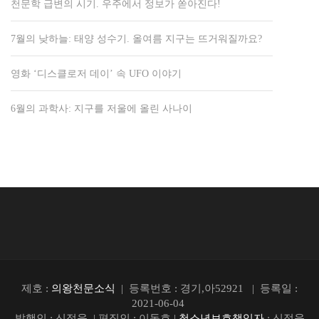
천문학 급변의 시기. 우주에서 정보가 쏟아진다!
7월의 낮하늘: 태양 성수기. 올여름 지구는 뜨거워질까요?
영화 ‘디스클로저 데이’ 속 UFO 이야기
6월의 과학사: 지구를 저울에 올린 사나이
제호 :
의왕천문소식
| 등록번호 : 경기,아52921 | 등록일 :
2021-06-04
발행인 : 신정욱 | 편집인 : 이동호 |
청소년보호책임자
: 신정욱