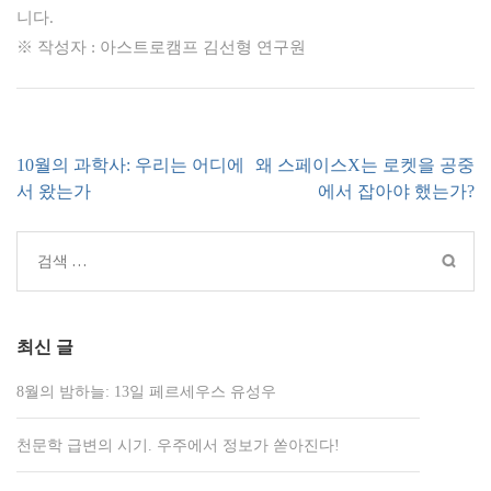
니다.
※ 작성자 : 아스트로캠프 김선형 연구원
글
10월의 과학사: 우리는 어디에
왜 스페이스X는 로켓을 공중
내
서 왔는가
에서 잡아야 했는가?
비
게
검
이
색:
션
최신 글
8월의 밤하늘: 13일 페르세우스 유성우
천문학 급변의 시기. 우주에서 정보가 쏟아진다!