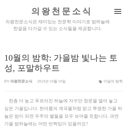
Skip
의왕천문소식
to
content
의왕천문소식은 재미있는 천문학 이야기로 밤하늘에
(Press
한걸음 다가갈 수 있는 소식들을 제공합니다.
Enter)
10월의 밤학: 가을밤 빛나는 토
성, 포말하우트
BY
의왕천문소식
2024년 10월 16일
이달의 밤학
한층 더 높고 푸르러진 하늘에 자꾸만 창문을 열어 놓고
싶은 가을입니다. 한여름의 계곡물처럼 맑고 투명한 가을 하
늘은 밤이 되면 우주의 별들을 모두 보여줄 듯합니다. 과연
가을 밤하늘에는 어떤 반짝임이 있을까요?