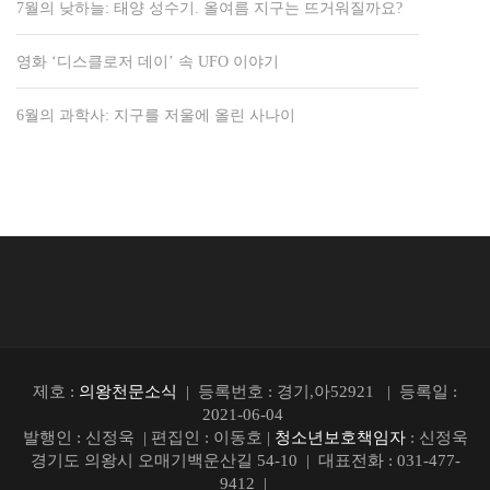
7월의 낮하늘: 태양 성수기. 올여름 지구는 뜨거워질까요?
영화 ‘디스클로저 데이’ 속 UFO 이야기
6월의 과학사: 지구를 저울에 올린 사나이
제호 :
의왕천문소식
| 등록번호 : 경기,아52921 | 등록일 :
2021-06-04
발행인 : 신정욱 | 편집인 : 이동호 |
청소년보호책임자
: 신정욱
경기도 의왕시 오매기백운산길 54-10 | 대표전화 : 031-477-
9412 |