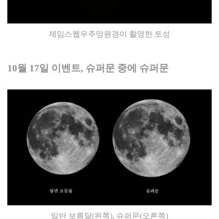
제임스웹우주망원경이 촬영한 토성
10월 17일 이벤트, 슈퍼문 중에 슈퍼문
일반 보름달(왼쪽), 슈퍼문(오른쪽)