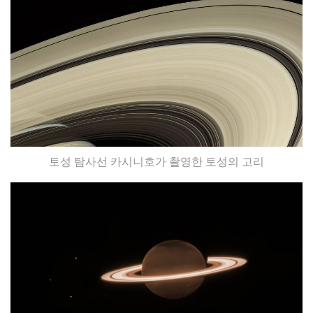
토성 탐사선 카시니호가 촬영한 토성의 고리