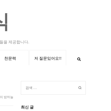
식
들을 제공합니다.
천문력
저 질문있어요!!
검
색:
의 밤하늘
최신 글