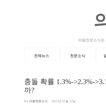
Skip
to
content
(Press
Enter)
의왕천문소식은 
전체뉴스
천문소식
충돌 확률 1.3%->2.3%->
까?
BY
의왕천문소식
2025년 02월 22일