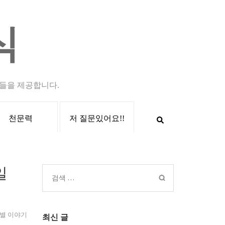
식
들을 제공합니다.
천문력
저 질문있어요!!
일
검
색:
별 이야기
최신 글