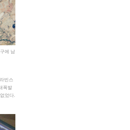
지구에 남
첼라빈스
 대폭발
 없었다.