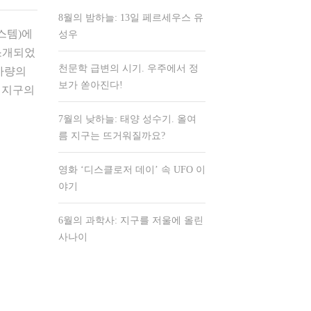
8월의 밤하늘: 13일 페르세우스 유
 시스템)에
성우
 소개되었
천문학 급변의 시기. 우주에서 정
달가량의
보가 쏟아진다!
 지구의
7월의 낮하늘: 태양 성수기. 올여
름 지구는 뜨거워질까요?
영화 ‘디스클로저 데이’ 속 UFO 이
야기
6월의 과학사: 지구를 저울에 올린
사나이