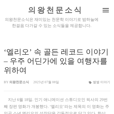
Skip
의왕천문소식
to
content
의왕천문소식은 재미있는 천문학 이야기로 밤하늘에
(Press
한걸음 다가갈 수 있는 소식들을 제공합니다.
Enter)
‘엘리오’ 속 골든 레코드 이야기
– 우주 어딘가에 있을 여행자를
위하여
BY
의왕천문소식
2025년 07월 08일
별별 이야기
지난 6월 18일. 인기 애니메이션 스튜디오인 픽사의 29번
째 장편 영화가 개봉했다. ‘엘리오’라는 제목의 이 영화는 주
인공 소년 엘리오의 성장담을 감동적으로 담고 있다. 항상