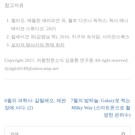
참고자료
엘리오. 매들린 섀러피언 외. 월트 디즈니 픽처스, 픽사 애니
메이션 스튜디오. 2025
칼세이건 외(김명남 역). 2016. 지구의 속삭임. 사이언스북스
보이저 탐사선의 현재 위치
Copyright 2021. 의왕천문소식 김용환 연구원 All right reserved.
dydgks0148@astrocamp.net
글
6월의 과학사: 갈릴레오, 재판
7월의 밤하늘: Galaxy로 찍는
내
장에 서다. (2)
Milky Way (스마트폰으로 촬
비
영한 은하수)
게
이
검